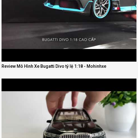
Review Mô Hình Xe Bugatti Divo tỷ lệ 1:18 - Mohinhxe