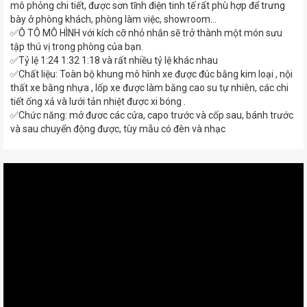
mô phỏng chi tiết, được sơn tĩnh điện tinh tế rất phù hợp để trưng
bày ở phòng khách, phòng làm việc, showroom...
✅Ô TÔ MÔ HÌNH với kích cỡ nhỏ nhắn sẽ trở thành một món sưu
tập thú vị trong phòng của bạn.
✅Tỷ lệ 1:24 1:32 1:18 và rất nhiều tỷ lệ khác nhau
✅Chất liệu: Toàn bộ khung mô hình xe được đúc bằng kim loại , nội
thất xe bằng nhựa , lốp xe được làm bằng cao su tự nhiên, các chi
tiết ống xả và lưới tản nhiệt được xi bóng .
✅Chức năng: mở đươc các cửa, capo trước và cốp sau, bánh trước
và sau chuyển động được, tùy mẫu có đèn và nhạc