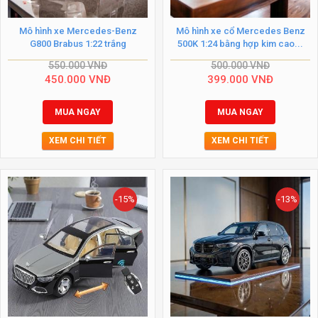
Mô hình xe Mercedes-Benz
Mô hình xe cổ Mercedes Benz
G800 Brabus 1:22 trắng
500K 1:24 bằng hợp kim cao...
550.000
VNĐ
500.000
VNĐ
450.000
VNĐ
399.000
VNĐ
MUA NGAY
MUA NGAY
XEM CHI TIẾT
XEM CHI TIẾT
-15%
-13%