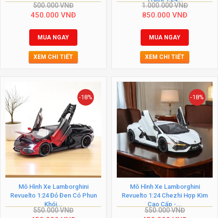
500.000
VNĐ
1.000.000
VNĐ
450.000
VNĐ
850.000
VNĐ
MUA NGAY
MUA NGAY
XEM CHI TIẾT
XEM CHI TIẾT
-18%
-18%
Mô Hình Xe Lamborghini
Mô Hình Xe Lamborghini
Revuelto 1:24 Đỏ Đen Có Phun
Revuelto 1:24 Chezhi Hợp Kim
Khói...
Cao Cấp -...
550.000
VNĐ
550.000
VNĐ