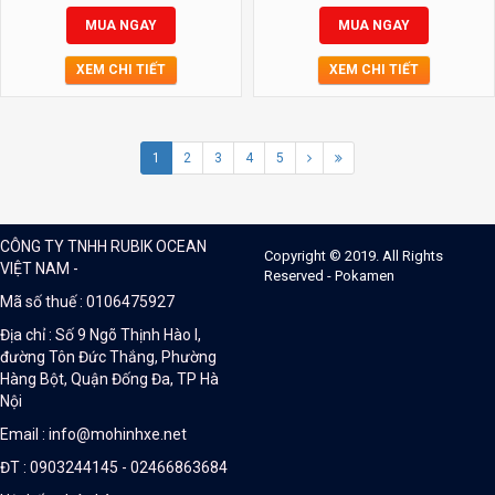
MUA NGAY
MUA NGAY
XEM CHI TIẾT
XEM CHI TIẾT
1
2
3
4
5
CÔNG TY TNHH RUBIK OCEAN
Copyright © 2019. All Rights
VIỆT NAM -
Reserved - Pokamen
Mã số thuế : 0106475927
Địa chỉ : Số 9 Ngõ Thịnh Hào I,
đường Tôn Đức Thắng, Phường
Hàng Bột, Quận Đống Đa, TP Hà
Nội
Email : info@mohinhxe.net
ĐT : 0903244145 - 02466863684