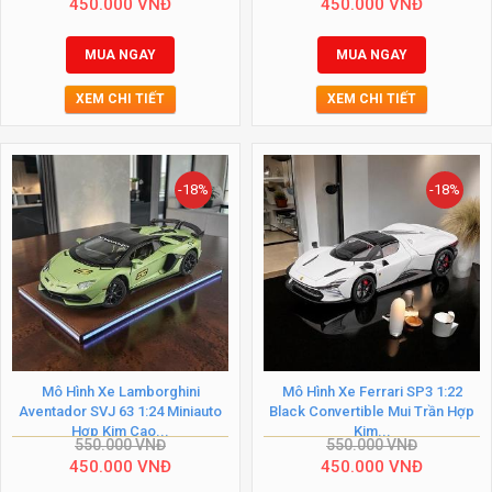
450.000
VNĐ
450.000
VNĐ
MUA NGAY
MUA NGAY
XEM CHI TIẾT
XEM CHI TIẾT
-18%
-18%
Mô Hình Xe Lamborghini
Mô Hình Xe Ferrari SP3 1:22
Aventador SVJ 63 1:24 Miniauto
Black Convertible Mui Trần Hợp
Hợp Kim Cao...
Kim...
550.000
VNĐ
550.000
VNĐ
450.000
VNĐ
450.000
VNĐ