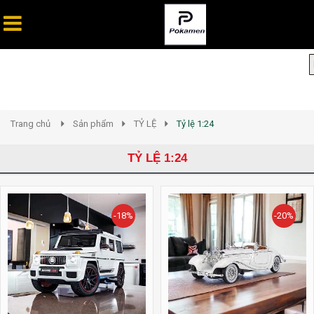
Trang chủ
Sản phẩm
TỶ LỆ
Tỷ lệ 1:24
TỶ LỆ 1:24
-18%
-20%