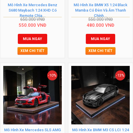
Mô Hình Xe Mercedes Benz
Mô Hình Xe BMW X5 1:24 Black
S680 Maybach 1:24 XHD Có
Mamba Có Đèn Và Âm Thanh
Remote Chìa...
Chính...
650.000
VNĐ
550.000
VNĐ
550.000
VNĐ
480.000
VNĐ
MUA NGAY
MUA NGAY
XEM CHI TIẾT
XEM CHI TIẾT
-10%
-13%
Mô Hình Xe Mercedes SLS AMG
Mô Hình Xe BMW M3 CS LCI 1:24