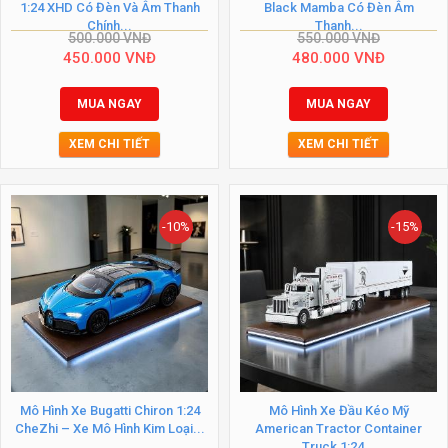
1:24 XHD Có Đèn Và Âm Thanh
Black Mamba Có Đèn Âm
Chính...
Thanh...
500.000
VNĐ
550.000
VNĐ
450.000
VNĐ
480.000
VNĐ
MUA NGAY
MUA NGAY
XEM CHI TIẾT
XEM CHI TIẾT
-10%
-15%
Mô Hình Xe Bugatti Chiron 1:24
Mô Hình Xe Đầu Kéo Mỹ
CheZhi – Xe Mô Hình Kim Loại...
American Tractor Container
Truck 1:24...