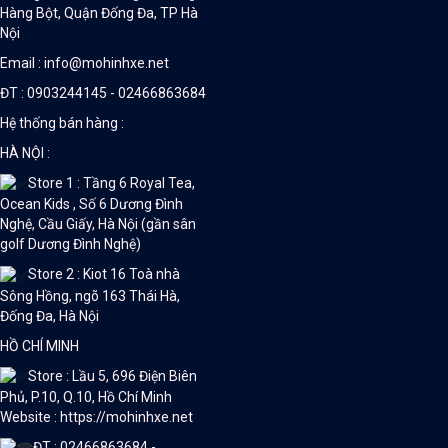
Hàng Bột, Quận Đống Đa, TP Hà
Nội
Email : info@mohinhxe.net
ĐT : 0903244145 - 02466863684
Hệ thống bán hàng :
HÀ NỘI :
Store 1 : Tầng 6 Royal Tea,
Ocean Kids , Số 6 Dương Đình
Nghệ, Cầu Giấy, Hà Nội (gần sân
golf Dương Đình Nghệ)
Store 2 : Kiot 16 Toà nhà
Sông Hồng, ngõ 163 Thái Hà,
Đống Đa, Hà Nội
HỒ CHÍ MINH
Store : Lầu 5, 696 Điện Biên
Phủ, P.10, Q.10, Hồ Chí Minh
Website : https://mohinhxe.net
ĐT : 02466863684 -