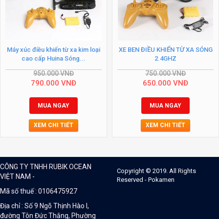
Máy xúc điều khiển từ xa kim loại
XE BEN ĐIỀU KHIỂN TỪ XA SÓNG
cao cấp Huina Sóng...
2.4GHZ
950.000
VNĐ
750.000
VNĐ
790.000
VNĐ
650.000
VNĐ
MUA NGAY
MUA NGAY
XEM CHI TIẾT
XEM CHI TIẾT
CÔNG TY TNHH RUBIK OCEAN
Copyright © 2019. All Rights
VIỆT NAM -
Reserved - Pokamen
Mã số thuế : 0106475927
Địa chỉ : Số 9 Ngõ Thịnh Hào I,
đường Tôn Đức Thắng, Phường