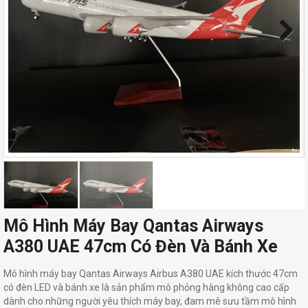
Next
Mô Hình Máy Bay Qantas Airways
A380 UAE 47cm Có Đèn Và Bánh Xe
Mô hình máy bay Qantas Airways Airbus A380 UAE kích thước 47cm
có đèn LED và bánh xe là sản phẩm mô phỏng hàng không cao cấp
dành cho những người yêu thích máy bay, đam mê sưu tầm mô hình