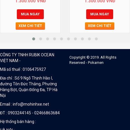
1.300.000
VNĐ
1.300.000
VNĐ
MUA NGAY
MUA NGAY
XEM CHI TIẾT
XEM CHI TIẾT
CÔNG TY TNHH RUBIK OCEAN
Copyright © 2019. All Rights
VIỆT NAM -
Reserved - Pokamen
Mã số thuế : 0106475927
Địa chỉ : Số 9 Ngõ Thịnh Hào I,
đường Tôn Đức Thắng, Phường
Hàng Bột, Quận Đống Đa, TP Hà
Nội
Email : info@mohinhxe.net
ĐT : 0903244145 - 02466863684
Hệ thống bán hàng :