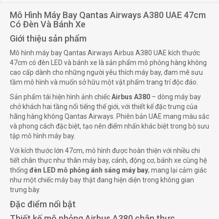
Mô Hình Máy Bay Qantas Airways A380 UAE 47cm
Có Đèn Và Bánh Xe
Giới thiệu sản phẩm
Mô hình máy bay Qantas Airways Airbus A380 UAE kích thước
47cm có đèn LED và bánh xe là sản phẩm mô phỏng hàng không
cao cấp dành cho những người yêu thích máy bay, đam mê sưu
tầm mô hình và muốn sở hữu một vật phẩm trang trí độc đáo.
Sản phẩm tái hiện hình ảnh chiếc
Airbus A380
– dòng máy bay
chở khách hai tầng nổi tiếng thế giới, với thiết kế đặc trưng của
hãng hàng không Qantas Airways. Phiên bản UAE mang màu sắc
và phong cách đặc biệt, tạo nên điểm nhấn khác biệt trong bộ sưu
tập mô hình máy bay.
Với kích thước lớn 47cm, mô hình được hoàn thiện với nhiều chi
tiết chân thực như thân máy bay, cánh, động cơ, bánh xe cùng hệ
thống
đèn LED mô phỏng ánh sáng máy bay
, mang lại cảm giác
như một chiếc máy bay thật đang hiện diện trong không gian
trưng bày.
Đặc điểm nổi bật
Thiết kế mô phỏng Airbus A380 chân thực