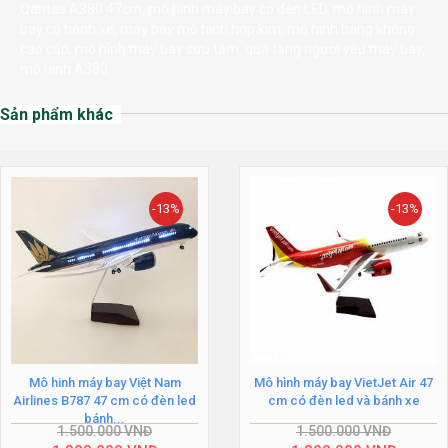
Qantas A380 47cm, mô hình máy bay có đèn LED, mô hình máy
bay có bánh xe, máy bay mô hình hợp kim, mô hình hàng không
cao cấp, mô hình máy bay sưu tầm, quà tặng người yêu máy bay,
mô hình A380.
Sản phẩm khác
-13%
-13%
Mô hinh máy bay Việt Nam
Mô hình máy bay VietJet Air 47
Airlines B787 47 cm có đèn led
cm có đèn led và bánh xe
bánh...
1.500.000
VNĐ
1.500.000
VNĐ