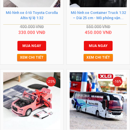
Mô hình xe ô tô Toyota Corolla
Mô hình xe Container Truck 1:32
Altis tỷ lệ 1:32
– Dài 25 cm - Mô phỏng vận...
400.000
VNĐ
550.000
VNĐ
330.000
VNĐ
450.000
VNĐ
MUA NGAY
MUA NGAY
XEM CHI TIẾT
XEM CHI TIẾT
-25%
-16%