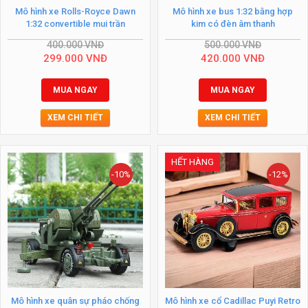
Mô hình xe Rolls-Royce Dawn
Mô hình xe bus 1:32 bằng hợp
1:32 convertible mui trần
kim có đèn âm thanh
400.000
VNĐ
500.000
VNĐ
299.000
VNĐ
420.000
VNĐ
MUA NGAY
MUA NGAY
XEM CHI TIẾT
XEM CHI TIẾT
HẾT HÀNG
-10%
-12%
Mô hình xe quân sự pháo chống
Mô hình xe cổ Cadillac Puyi Retro