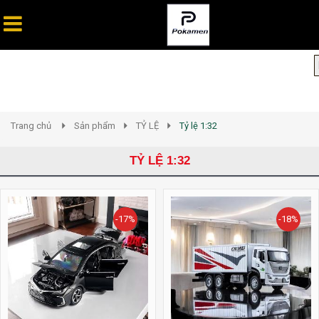
Trang chủ
Sản phẩm
TỶ LỆ
Tỷ lệ 1:32
TỶ LỆ 1:32
-17%
-18%