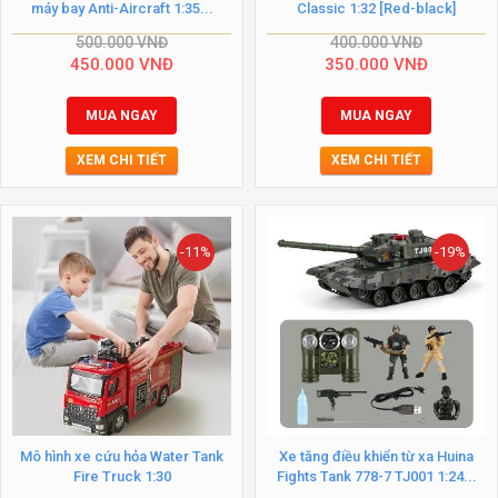
máy bay Anti-Aircraft 1:35...
Classic 1:32 [Red-black]
500.000
VNĐ
400.000
VNĐ
450.000
VNĐ
350.000
VNĐ
MUA NGAY
MUA NGAY
XEM CHI TIẾT
XEM CHI TIẾT
-11%
-19%
Mô hình xe cứu hỏa Water Tank
Xe tăng điều khiển từ xa Huina
Fire Truck 1:30
Fights Tank 778-7 TJ001 1:24...