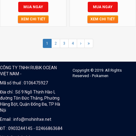
MUA NGAY
MUA NGAY
XEM CHI TIẾT
XEM CHI TIẾT
1
2
3
4
CÔNG TY TNHH RUBIK OCEAN
Copyright © 2019. All Rights
VIỆT NAM -
Reserved - Pokamen
Mã số thuế : 0106475927
Địa chỉ : Số 9 Ngõ Thịnh Hào I,
đường Tôn Đức Thắng, Phường
Hàng Bột, Quận Đống Đa, TP Hà
Nội
Email : info@mohinhxe.net
ĐT : 0903244145 - 02466863684