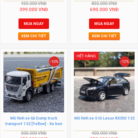
450.000
VNĐ
850.000
VNĐ
399.000
VNĐ
690.000
VNĐ
MUA NGAY
MUA NGAY
XEM CHI TIẾT
XEM CHI TIẾT
HẾT HÀNG
-10%
-12%
Mô hình xe tải Dump truck
Mô hình xe ô tô Lexus RX350 1:32
transport 1:32 [Yellow] - Xe ben
500.000
VNĐ
400.000
VNĐ