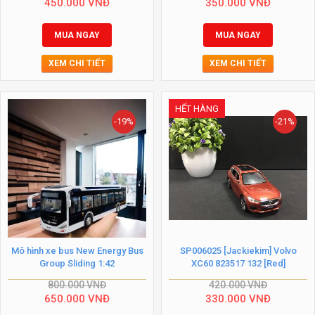
450.000
VNĐ
350.000
VNĐ
MUA NGAY
MUA NGAY
XEM CHI TIẾT
XEM CHI TIẾT
HẾT HÀNG
-19%
-21%
Mô hình xe bus New Energy Bus
SP006025 [Jackiekim] Volvo
Group Sliding 1:42
XC60 823517 132 [Red]
800.000
VNĐ
420.000
VNĐ
650.000
VNĐ
330.000
VNĐ