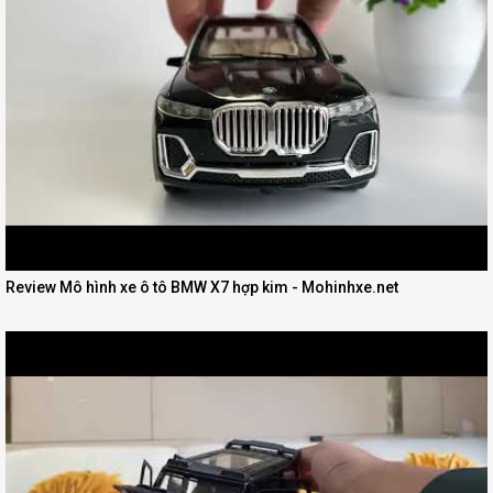
Review Mô hình xe ô tô BMW X7 hợp kim - Mohinhxe.net