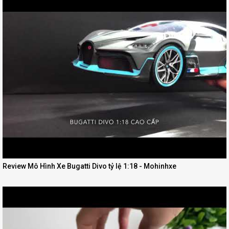
Review Mô Hình Xe Bugatti Divo tỷ lệ 1:18 - Mohinhxe