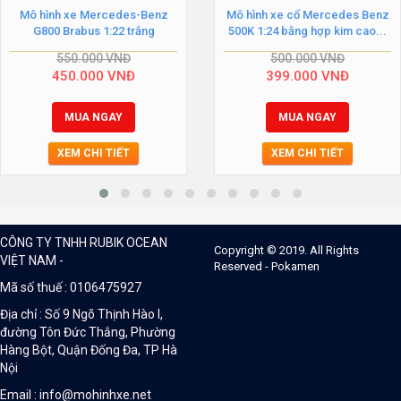
Mô hình xe Mercedes-Benz
Mô hình xe cổ Mercedes Benz
G800 Brabus 1:22 trắng
500K 1:24 bằng hợp kim cao...
550.000
VNĐ
500.000
VNĐ
450.000
VNĐ
399.000
VNĐ
MUA NGAY
MUA NGAY
XEM CHI TIẾT
XEM CHI TIẾT
CÔNG TY TNHH RUBIK OCEAN
Copyright © 2019. All Rights
VIỆT NAM -
Reserved - Pokamen
Mã số thuế : 0106475927
Địa chỉ : Số 9 Ngõ Thịnh Hào I,
đường Tôn Đức Thắng, Phường
Hàng Bột, Quận Đống Đa, TP Hà
Nội
Email : info@mohinhxe.net