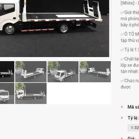
[White] -
✅Giới thi
mô phỏng 
bày ở phò
✅Ô TÔ MÔ
tập thú v
✅Tỷ lệ 1:
✅Chất liệ
lốp xe đư
tản nhiệt
✅Chức nă
được
Mã s
Tỷ lệ:
1:32
Giá: