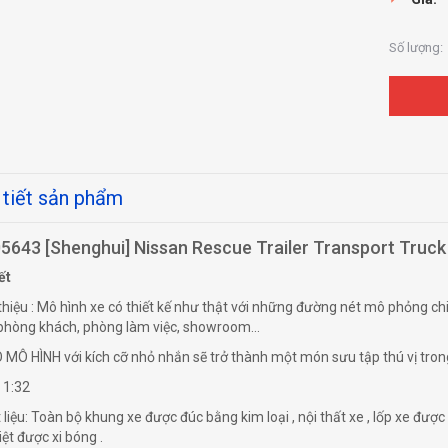
Số lượng:
 tiết sản phẩm
5643 [Shenghui] Nissan Rescue Trailer Transport Truck 1
ết
thiệu : Mô hình xe có thiết kế như thật với những đường nét mô phỏng chi t
phòng khách, phòng làm việc, showroom...
MÔ HÌNH với kích cỡ nhỏ nhắn sẽ trở thành một món sưu tập thú vị tro
 1:32
liệu: Toàn bộ khung xe được đúc bằng kim loại , nội thất xe , lốp xe được 
iệt được xi bóng .