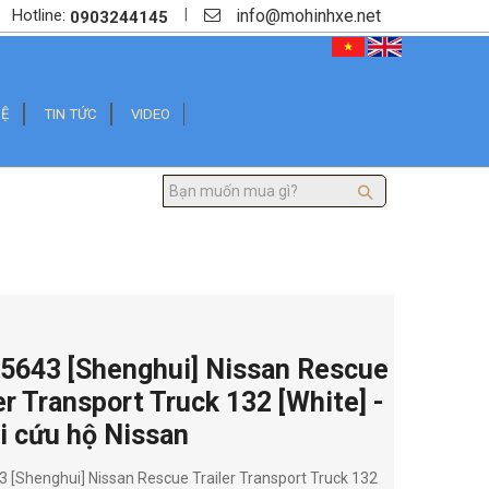
info@mohinhxe.net
|
Hotline:
0903244145
HỆ
TIN TỨC
VIDEO
5643 [Shenghui] Nissan Rescue
er Transport Truck 132 [White] -
i cứu hộ Nissan
 [Shenghui] Nissan Rescue Trailer Transport Truck 132