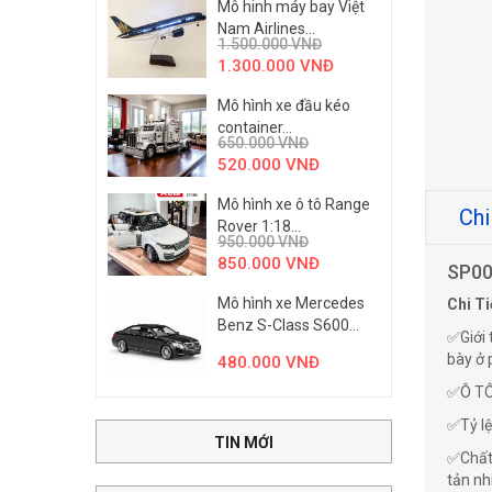
Mô hinh máy bay Việt
Nam Airlines...
1.500.000
VNĐ
1.300.000
VNĐ
Mô hình xe đầu kéo
container...
650.000
VNĐ
520.000
VNĐ
Mô hình xe ô tô Range
Chi
Rover 1:18...
950.000
VNĐ
850.000
VNĐ
SP00
Mô hình xe Mercedes
Chi Ti
Benz S-Class S600...
✅Giới 
bày ở 
480.000
VNĐ
✅Ô TÔ 
✅Tỷ lệ
TIN MỚI
✅Chất 
tản nh