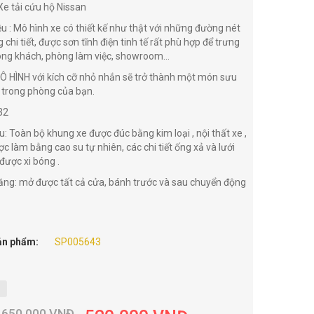
 Xe tải cứu hộ Nissan
ệu : Mô hình xe có thiết kế như thật với những đường nét
chi tiết, được sơn tĩnh điện tinh tế rất phù hợp để trưng
ng khách, phòng làm việc, showroom...
 HÌNH với kích cỡ nhỏ nhắn sẽ trở thành một món sưu
ị trong phòng của bạn.
32
u: Toàn bộ khung xe được đúc bằng kim loại , nội thất xe ,
ợc làm bằng cao su tự nhiên, các chi tiết ống xả và lưới
 được xi bóng .
ng: mở được tất cả cửa, bánh trước và sau chuyển động
ản phẩm:
SP005643
650.000
VNĐ