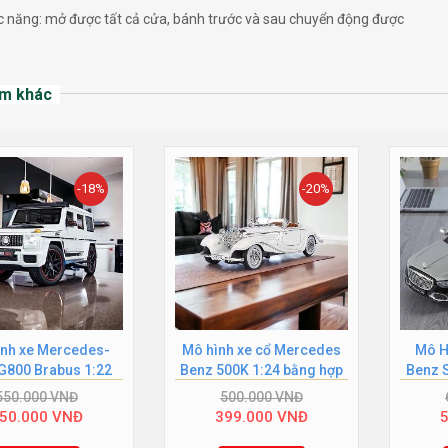
năng: mở được tất cả cửa, bánh trước và sau chuyển động được
m khác
-18%
-20%
nh xe Mercedes-
Mô hình xe cổ Mercedes
Mô H
G800 Brabus 1:22
Benz 500K 1:24 bằng hợp
Benz 
trắng
kim cao...
XHD C
550.000
VNĐ
500.000
VNĐ
50.000
VNĐ
399.000
VNĐ