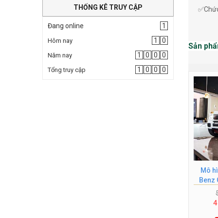
THỐNG KÊ TRUY CẬP
✅Chức 
Đang online
1
1
0
Hôm nay
Sản phẩ
1
0
0
0
Năm nay
1
0
0
0
Tổng truy cập
Mô hì
Benz 
4