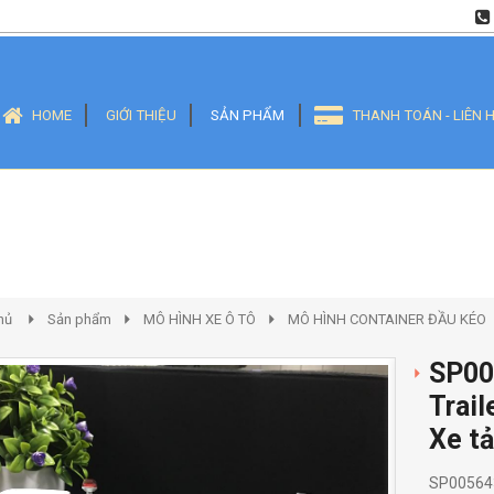
HOME
GIỚI THIỆU
SẢN PHẨM
THANH TOÁN - LIÊN 
hủ
Sản phẩm
MÔ HÌNH XE Ô TÔ
MÔ HÌNH CONTAINER ĐẦU KÉO
SP00
Trail
Xe tả
SP005643