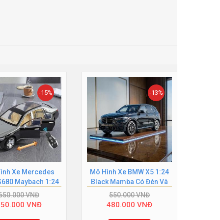
-15%
-13%
ình Xe Mercedes
Mô Hình Xe BMW X5 1:24
Mô Hì
S680 Maybach 1:24
Black Mamba Có Đèn Và
1:18 
ó Remote Chìa...
Âm Thanh Chính...
650.000
VNĐ
550.000
VNĐ
550.000
VNĐ
480.000
VNĐ