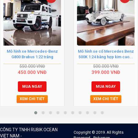
Mô hình xe Mercedes-Benz
Mô hình xe cổ Mercedes Benz
G800 Brabus 1:22 trắng
500K 1:24 bằng hợp kim cao...
550.000
VNĐ
500.000
VNĐ
450.000
VNĐ
399.000
VNĐ
MUA NGAY
MUA NGAY
XEM CHI TIẾT
XEM CHI TIẾT
CÔNG TY TNHH RUBIK OCEAN
Copyright © 2019. All Rights
VIỆT NAM -
Reserved - Pokamen