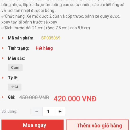
bằng nhựa, lốp xe được làm bằng cao su tự nhiên, các chi tiết ống xả
và lưới tản nhiệt được xi bóng .
✅Chức năng: Xe mở được 2 cửa và cốp trước, bánh xe quay được,
xoay tay lái bánh trước sẽ xoay
✅Kích thước: dài 21 cm | rộng 7.5 cm | cao 8.5 cm
Mã sản phẩm:
SP005069
Tình trạng:
Hết hàng
Màu sắc:
Cam
Tỷ lệ:
1:24
450.000
VNĐ
420.000
VNĐ
Giá:
Số lượng:
Mua ngay
Thêm vào giỏ hàng