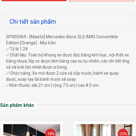
Chi tiết sản phẩm
SP005069 - [Maisto] Mercedes-Benz SLS AMG Convertible
Edition [Orange] - Mui trần
✅Tỷ lệ 1:24
✅Chất liệu: Toàn bộ khung xe được đúc bằng kim loại , nội thất xe
bằng nhựa, lốp xe được làm bằng cao su tự nhiên, các chi tiết ống
xả và lưới tản nhiệt được xi bóng .
✅Chức năng: Xe mở được 2 cửa và cốp trước, bánh xe quay
được, xoay tay lái bánh trước sẽ xoay
✅Kích thước: dài 21 cm | rộng 7.5 cm | cao 8.5 cm
Sản phẩm khác
-18%
-20%