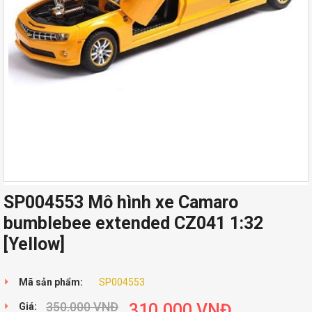
SP004553 Mô hình xe Camaro
bumblebee extended CZ041 1:32
[Yellow]
Mã sản phẩm:
SP004553
350.000
VNĐ
310.000
VNĐ
Giá: