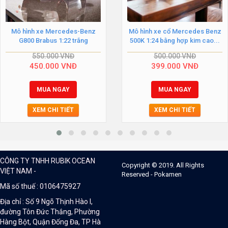
Mô hình xe Mercedes-Benz
Mô hình xe cổ Mercedes Benz
G800 Brabus 1:22 trắng
500K 1:24 bằng hợp kim cao...
550.000
VNĐ
500.000
VNĐ
450.000
VNĐ
399.000
VNĐ
MUA NGAY
MUA NGAY
XEM CHI TIẾT
XEM CHI TIẾT
CÔNG TY TNHH RUBIK OCEAN
Copyright © 2019. All Rights
VIỆT NAM -
Reserved - Pokamen
Mã số thuế : 0106475927
Địa chỉ : Số 9 Ngõ Thịnh Hào I,
đường Tôn Đức Thắng, Phường
Hàng Bột, Quận Đống Đa, TP Hà