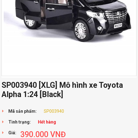
SP003940 [XLG] Mô hình xe Toyota
Alpha 1:24 [Black]
Mã sản phẩm:
SP003940
Tình trạng:
Hết hàng
390.000
VNĐ
Giá: