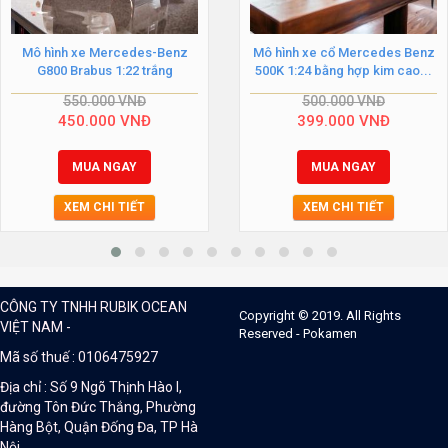
Mô hình xe Mercedes-Benz
Mô hình xe cổ Mercedes Benz
G800 Brabus 1:22 trắng
500K 1:24 bằng hợp kim cao...
550.000
VNĐ
500.000
VNĐ
450.000
VNĐ
399.000
VNĐ
MUA NGAY
MUA NGAY
XEM CHI TIẾT
XEM CHI TIẾT
CÔNG TY TNHH RUBIK OCEAN
Copyright © 2019. All Rights
VIỆT NAM -
Reserved - Pokamen
Mã số thuế : 0106475927
Địa chỉ : Số 9 Ngõ Thịnh Hào I,
đường Tôn Đức Thắng, Phường
Hàng Bột, Quận Đống Đa, TP Hà
Nội