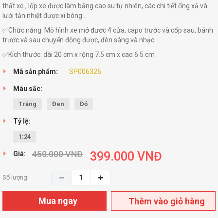
thất xe , lốp xe được làm bằng cao su tự nhiên, các chi tiết ống xả và
lưới tản nhiệt được xi bóng .
✅Chức năng: Mô hình xe mở đươc 4 cửa, capo trước và cốp sau, bánh
trước và sau chuyển động được, đèn sáng và nhạc.
✅Kích thước: dài 20 cm x rộng 7.5 cm x cao 6.5 cm
Mã sản phẩm:
SP006326
Màu sắc:
Trắng
Đen
Đỏ
Tỷ lệ:
1:24
450.000
VNĐ
399.000
VNĐ
Giá:
Số lượng:
Mua ngay
Thêm vào giỏ hàng