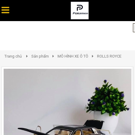
Trang chủ
Sản phẩm
MÔ HÌNH XE Ô TÔ
ROLLS ROYCE