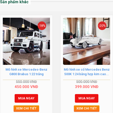
Sản phẩm khác
-18%
-20%
Mô hình xe Mercedes-Benz
Mô hình xe cổ Mercedes Benz
G800 Brabus 1:22 trắng
500K 1:24 bằng hợp kim cao...
550.000
VNĐ
500.000
VNĐ
450.000
VNĐ
399.000
VNĐ
MUA NGAY
MUA NGAY
XEM CHI TIẾT
XEM CHI TIẾT