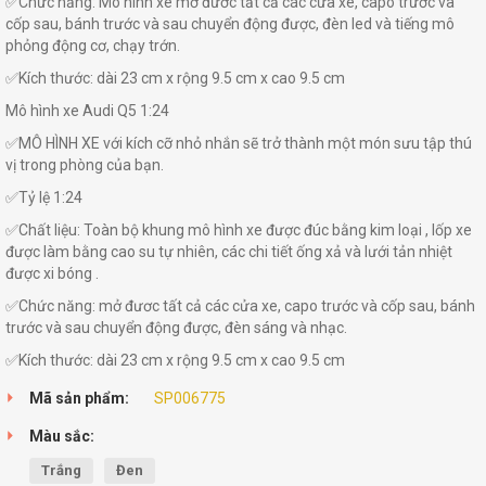
✅Chức năng: Mô hình xe mở đươc tất cả các cửa xe, capo trước và
cốp sau, bánh trước và sau chuyển động được, đèn led và tiếng mô
phỏng động cơ, chạy trớn.
✅Kích thước: dài 23 cm x rộng 9.5 cm x cao 9.5 cm
Mô hình xe Audi Q5 1:24
✅MÔ HÌNH XE với kích cỡ nhỏ nhắn sẽ trở thành một món sưu tập thú
vị trong phòng của bạn.
✅Tỷ lệ 1:24
✅Chất liệu: Toàn bộ khung mô hình xe được đúc bằng kim loại , lốp xe
được làm bằng cao su tự nhiên, các chi tiết ống xả và lưới tản nhiệt
được xi bóng .
✅Chức năng: mở đươc tất cả các cửa xe, capo trước và cốp sau, bánh
trước và sau chuyển động được, đèn sáng và nhạc.
✅Kích thước: dài 23 cm x rộng 9.5 cm x cao 9.5 cm
Mã sản phẩm:
SP006775
Màu sắc:
Trắng
Đen