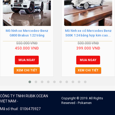
Mô hình xe Mercedes-Benz
Mô hình xe cổ Mercedes Benz
G800 Brabus 1:22 trắng
500K 1:24 bằng hợp kim cao...
550.000
VNĐ
500.000
VNĐ
450.000
VNĐ
399.000
VNĐ
MUA NGAY
MUA NGAY
XEM CHI TIẾT
XEM CHI TIẾT
CÔNG TY TNHH RUBIK OCEAN
Copyright © 2019. All Rights
VIỆT NAM -
Reserved - Pokamen
Mã số thuế : 0106475927