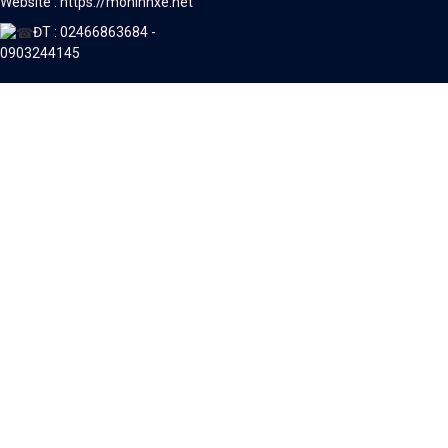
Website : https://mohinhxe.net
ĐT : 02466863684 -
0903244145