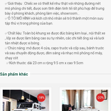
✅Giới thiệu : Chiếc xe có thiết kế như thật với những đường nét
mô phỏng chi tiết, được sơn tĩnh điện tinh tế rất phù hợp để trưng
bày ở phòng khách, phòng làm việc, showroom...
✅Ô TÔ MÔ HÌNH với kích cỡ nhỏ nhắn sẽ trở thành một món sưu
tập thú vị trong phòng của bạn.
✅Chất liệu: Toàn bộ khung xe được đúc bằng kim loại , nội thất xe
, lốp xe được làm bằng cao su tự nhiên, các chi tiết ống xả và lưới
tản nhiệt được xi bóng .
✅Chức năng: mở đươc 4 cửa, capo trước và cốp sau, bánh trước
và sau chuyển động được, đèn sáng và nhạc mô phỏng nổ máy,
chạy cót
✅Kích thước: dài 23 cm x rộng 9.5 cm x cao 9.5cm
Sản phẩm khác
-18%
-20%