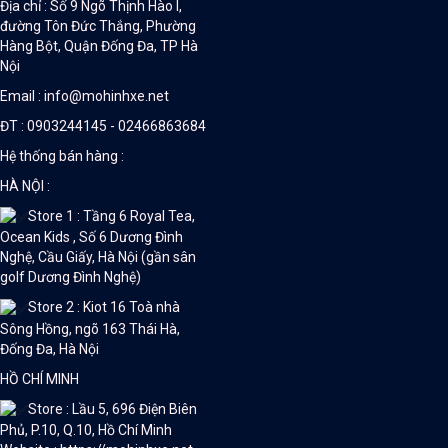
Địa chỉ : Số 9 Ngõ Thịnh Hào I,
đường Tôn Đức Thắng, Phường
Hàng Bột, Quận Đống Đa, TP Hà
Nội
Email : info@mohinhxe.net
ĐT : 0903244145 - 02466863684
Hệ thống bán hàng :
HÀ NỘI :
Store 1 : Tầng 6 Royal Tea,
Ocean Kids , Số 6 Dương Đình
Nghệ, Cầu Giấy, Hà Nội (gần sân
golf Dương Đình Nghệ)
Store 2 : Kiot 16 Toà nhà
Sông Hồng, ngõ 163 Thái Hà,
Đống Đa, Hà Nội
HỒ CHÍ MINH
Store : Lầu 5, 696 Điện Biên
Phủ, P.10, Q.10, Hồ Chí Minh