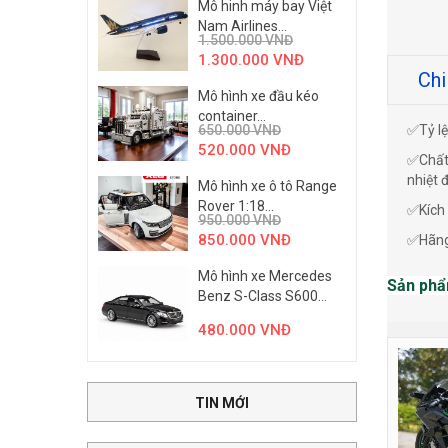
Mô hinh máy bay Việt
Nam Airlines...
1.500.000
VNĐ
1.300.000
VNĐ
Chi
Mô hình xe đầu kéo
container...
650.000
VNĐ
✅Tỷ lệ
520.000
VNĐ
✅Chất 
nhiệt 
Mô hình xe ô tô Range
Rover 1:18...
✅Kích 
950.000
VNĐ
850.000
VNĐ
✅Hãng
Mô hình xe Mercedes
Sản phẩ
Benz S-Class S600...
480.000
VNĐ
TIN MỚI