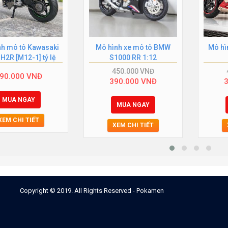
nh mô tô Kawasaki
Mô hình xe mô tô BMW
Mô hì
 H2R [M12-1] tỷ lệ
S1000 RR 1:12
1:12
450.000
VNĐ
90.000
VNĐ
390.000
VNĐ
MUA NGAY
MUA NGAY
XEM CHI TIẾT
XEM CHI TIẾT
Copyright © 2019. All Rights Reserved - Pokamen