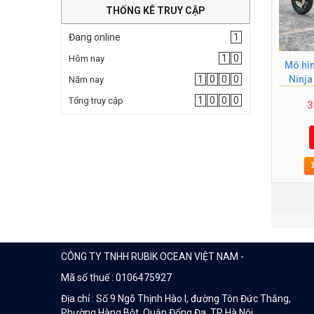
THỐNG KÊ TRUY CẬP
Đang online
1
1
0
Hôm nay
Mô hì
1
0
0
0
Ninja
Năm nay
1
0
0
0
Tổng truy cập
3
CÔNG TY TNHH RUBIK OCEAN VIỆT NAM -
Mã số thuế : 0106475927
Địa chỉ : Số 9 Ngõ Thịnh Hào I, đường Tôn Đức Thắng,
Phường Hàng Bột, Quận Đống Đa, TP Hà Nội