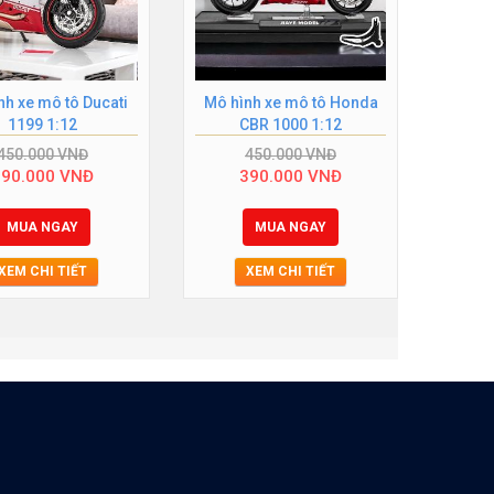
nh xe mô tô Ducati
Mô hình xe mô tô Honda
Mô
1199 1:12
CBR 1000 1:12
Kawa
450.000
VNĐ
450.000
VNĐ
390.000
VNĐ
390.000
VNĐ
MUA NGAY
MUA NGAY
XEM CHI TIẾT
XEM CHI TIẾT