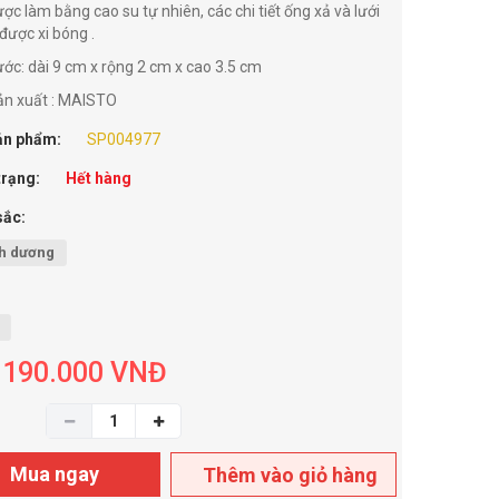
được làm bằng cao su tự nhiên, các chi tiết ống xả và lưới
 được xi bóng .
ớc: dài 9 cm x rộng 2 cm x cao 3.5 cm
n xuất : MAISTO
ản phẩm:
SP004977
trạng:
Hết hàng
sắc:
h dương
190.000
VNĐ
Mua ngay
Thêm vào giỏ hàng