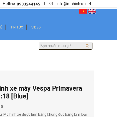
info@mohinhxe.net
|
Hotline:
0903244145
HỆ
TIN TỨC
VIDEO
ình xe máy Vespa Primavera
:18 [Blue]
18
u: Mô hình xe được làm bằng khung đúc bằng kim loại