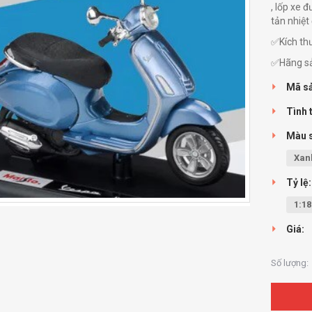
, lốp xe 
tản nhiệt
✅Kích thư
✅Hãng sả
Mã s
Tình 
Màu 
Xan
Tỷ lệ:
1:18
Giá:
Số lượng: