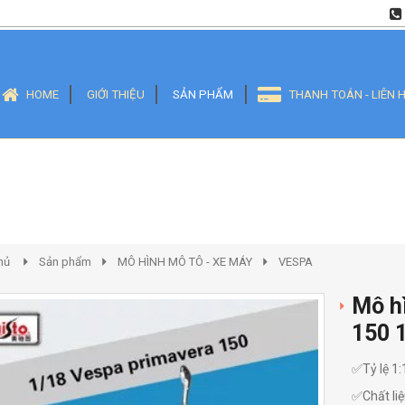
HOME
GIỚI THIỆU
SẢN PHẨM
THANH TOÁN - LIÊN 
hủ
Sản phẩm
MÔ HÌNH MÔ TÔ - XE MÁY
VESPA
Mô h
150 1
✅Tỷ lệ 1:
✅Chất liệ