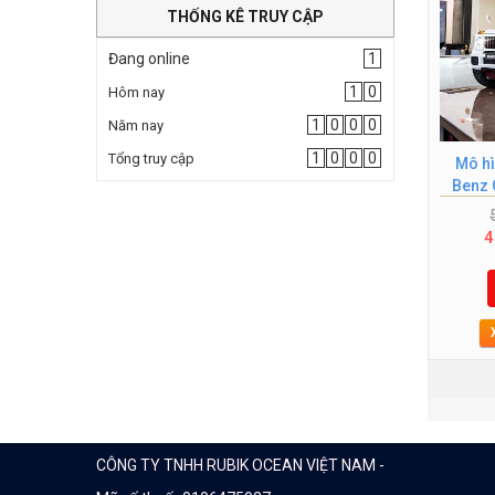
THỐNG KÊ TRUY CẬP
Đang online
1
1
0
Hôm nay
1
0
0
0
Năm nay
1
0
0
0
Tổng truy cập
Mô hì
Benz 
4
CÔNG TY TNHH RUBIK OCEAN VIỆT NAM -