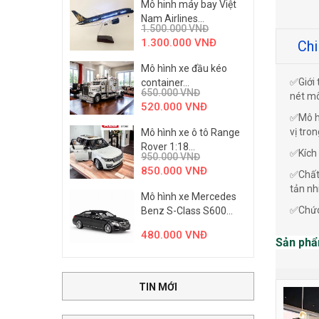
Mô hinh máy bay Việt
Nam Airlines...
1.500.000
VNĐ
1.300.000
VNĐ
Chi
Mô hình xe đầu kéo
✅Giới 
container...
650.000
VNĐ
nét mô
520.000
VNĐ
✅Mô hì
vị tro
Mô hình xe ô tô Range
Rover 1:18...
✅Kích 
950.000
VNĐ
850.000
VNĐ
✅Chất 
tản nh
Mô hình xe Mercedes
✅Chức 
Benz S-Class S600...
480.000
VNĐ
Sản phẩ
TIN MỚI