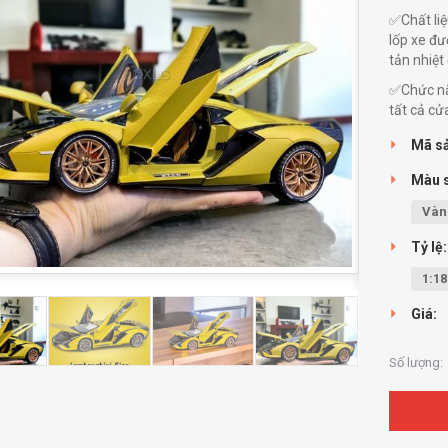
✅Chất liệ
lốp xe đư
tản nhiệt
✅Chức năn
tất cả cử
Mã s
Màu 
Vàn
Tỷ lệ:
1:18
Giá:
Số lượng: