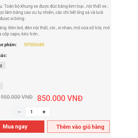
u: Toàn bộ khung xe được đúc bằng kim loại , nội thất xe ,
ợc làm bằng cao su tự nhiên, các chi tiết ống xả và lưới
 được xi bóng .
g: Đèn led, đèn nội thất, còi , xi nhan, mở cửa sổ trời, mở
a cốp capo, kéo trớn...
ản phẩm:
SP006680
sắc:
g
950.000
VNĐ
850.000
VNĐ
Mua ngay
Thêm vào giỏ hàng