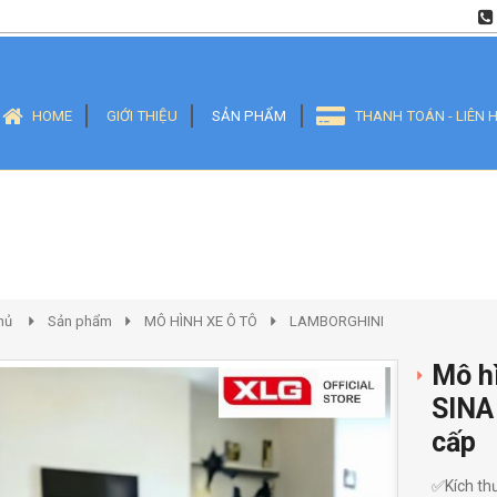
HOME
GIỚI THIỆU
SẢN PHẨM
THANH TOÁN - LIÊN 
hủ
Sản phẩm
MÔ HÌNH XE Ô TÔ
LAMBORGHINI
Mô hi
SINA 
cấp
✅Kích thư