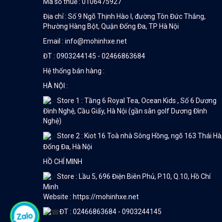
Mã số thuế : 0106475927
Địa chỉ : Số 9 Ngõ Thịnh Hào I, đường Tôn Đức Thắng,
Phường Hàng Bột, Quận Đống Đa, TP Hà Nội
Email : info@mohinhxe.net
ĐT : 0903244145 - 02466863684
Hệ thống bán hàng :
HÀ NỘI :
Store 1 : Tầng 6 Royal Tea, Ocean Kids , Số 6 Dương
Đình Nghệ, Cầu Giấy, Hà Nội (gần sân golf Dương Đình
Nghệ)
Store 2 : Kiot 16 Toà nhà Sông Hồng, ngõ 163 Thái Hà
Đống Đa, Hà Nội
HỒ CHÍ MINH
Store : Lầu 5, 696 Điện Biên Phủ, P.10, Q.10, Hồ Chí
Minh
Website : https://mohinhxe.net
ĐT : 02466863684 - 0903244145