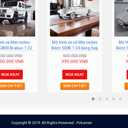
nh xe Mercedes-
Mô hình xe cổ Mercedes
Mô H
G800 Brabus 1:22
Benz 500K 1:24 bằng hợp
Benz 
trắng
kim cao...
XHD C
550.000
VNĐ
500.000
VNĐ
50.000
VNĐ
399.000
VNĐ
MUA NGAY
MUA NGAY
XEM CHI TIẾT
XEM CHI TIẾT
Copyright © 2019. All Rights Reserved - Pokamen