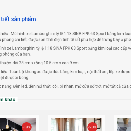
 tiết sản phẩm
thiệu : Mô hình xe Lamborghini tỷ lệ 1:18 SINA FPK 63 Sport bằng kim loạ
 phỏng chi tiết, được sơn tĩnh điện tinh tế rất phù hợp để trưng bày ở p
nh xe Lamborghini tỷ lệ 1:18 SINA FPK 63 Sport bằng kim loại cao cấp v
ng phòng của bạn.
thước: dài 28 cm x rộng 10.5 cm x cao 9 cm
liệu: Toàn bộ khung xe được đúc bằng kim loại , nội thất xe , lốp xe được 
iệt được xi bóng .
năng: Đèn led, đèn nội thất, còi , xi nhan, mở cửa sổ trời, mở tất cả cửa c
m khác
-18%
-20%