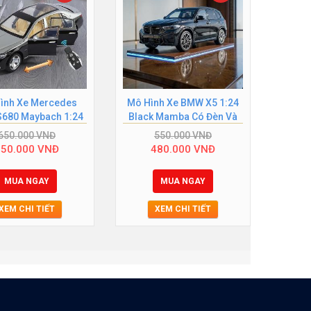
ình Xe Mercedes
Mô Hình Xe BMW X5 1:24
Mô Hì
S680 Maybach 1:24
Black Mamba Có Đèn Và
1:18 
ó Remote Chìa...
Âm Thanh Chính...
650.000
VNĐ
550.000
VNĐ
550.000
VNĐ
480.000
VNĐ
MUA NGAY
MUA NGAY
XEM CHI TIẾT
XEM CHI TIẾT