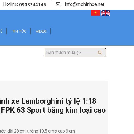
info@mohinhxe.net
|
Hotline:
0903244145
HỆ
TIN TỨC
VIDEO
̀nh xe Lamborghini tỷ lệ 1:18
FPK 63 Sport bằng kim loại cao
ớc: dài 28 cm x rộng 10.5 cm x cao 9 cm