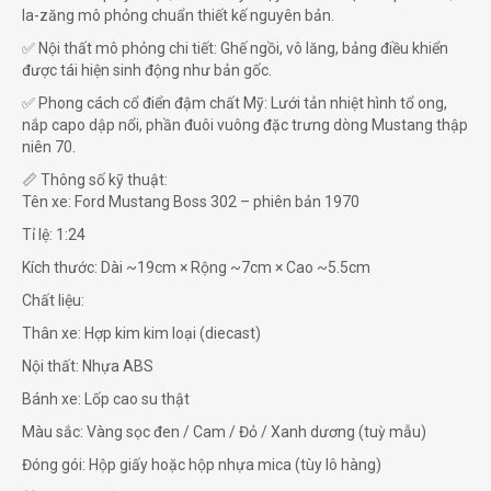
la-zăng mô phỏng chuẩn thiết kế nguyên bản.
✅ Nội thất mô phỏng chi tiết: Ghế ngồi, vô lăng, bảng điều khiển
được tái hiện sinh động như bản gốc.
✅ Phong cách cổ điển đậm chất Mỹ: Lưới tản nhiệt hình tổ ong,
nắp capo dập nổi, phần đuôi vuông đặc trưng dòng Mustang thập
niên 70.
📏 Thông số kỹ thuật:
Tên xe: Ford Mustang Boss 302 – phiên bản 1970
Tỉ lệ: 1:24
Kích thước: Dài ~19cm × Rộng ~7cm × Cao ~5.5cm
Chất liệu:
Thân xe: Hợp kim kim loại (diecast)
Nội thất: Nhựa ABS
Bánh xe: Lốp cao su thật
Màu sắc: Vàng sọc đen / Cam / Đỏ / Xanh dương (tuỳ mẫu)
Đóng gói: Hộp giấy hoặc hộp nhựa mica (tùy lô hàng)