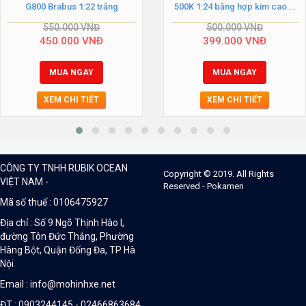
G800 Brabus 1:22 trắng
500K 1:24 bằng hợp kim cao...
550.000
VNĐ
500.000
VNĐ
450.000
VNĐ
399.000
VNĐ
MUA NGAY
MUA NGAY
XEM CHI TIẾT
XEM CHI TIẾT
CÔNG TY TNHH RUBIK OCEAN
Copyright © 2019. All Rights
VIỆT NAM -
Reserved - Pokamen
Mã số thuế : 0106475927
Địa chỉ : Số 9 Ngõ Thịnh Hào I,
đường Tôn Đức Thắng, Phường
Hàng Bột, Quận Đống Đa, TP Hà
Nội
Email : info@mohinhxe.net
ĐT : 0903244145 - 02466863684