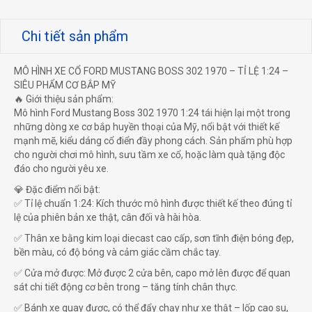
Chi tiết sản phẩm
MÔ HÌNH XE CỔ FORD MUSTANG BOSS 302 1970 – TỈ LỆ 1:24 –
SIÊU PHẨM CƠ BẮP MỸ
🔥 Giới thiệu sản phẩm:
Mô hình Ford Mustang Boss 302 1970 1:24 tái hiện lại một trong
những dòng xe cơ bắp huyền thoại của Mỹ, nổi bật với thiết kế
mạnh mẽ, kiểu dáng cổ điển đầy phong cách. Sản phẩm phù hợp
cho người chơi mô hình, sưu tầm xe cổ, hoặc làm quà tặng độc
đáo cho người yêu xe.
💎 Đặc điểm nổi bật:
✅ Tỉ lệ chuẩn 1:24: Kích thước mô hình được thiết kế theo đúng tỉ
lệ của phiên bản xe thật, cân đối và hài hòa.
✅ Thân xe bằng kim loại diecast cao cấp, sơn tĩnh điện bóng đẹp,
bền màu, có độ bóng và cảm giác cầm chắc tay.
✅ Cửa mở được: Mở được 2 cửa bên, capo mở lên được để quan
sát chi tiết động cơ bên trong – tăng tính chân thực.
✅ Bánh xe quay được, có thể đẩy chạy như xe thật – lốp cao su,