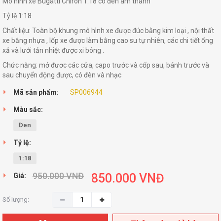
Mô hình xe Bugatti Chiron 1:18 có đèn âm thanh
Tỷ lệ 1:18
Chất liệu: Toàn bộ khung mô hình xe được đúc bằng kim loại , nội thất
xe bằng nhựa , lốp xe được làm bằng cao su tự nhiên, các chi tiết ống
xả và lưới tản nhiệt được xi bóng .
Chức năng: mở đươc các cửa, capo trước và cốp sau, bánh trước và
sau chuyển động được, có đèn và nhạc
Mã sản phẩm:
SP006944
Màu sắc:
Đen
Tỷ lệ:
1:18
950.000
VNĐ
850.000
VNĐ
Giá:
Số lượng: