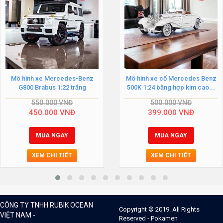
Mô hình xe Mercedes-Benz
Mô hình xe cổ Mercedes Benz
G800 Brabus 1:22 trắng
500K 1:24 bằng hợp kim cao...
550.000
VNĐ
500.000
VNĐ
450.000
VNĐ
399.000
VNĐ
MUA NGAY
MUA NGAY
XEM CHI TIẾT
XEM CHI TIẾT
CÔNG TY TNHH RUBIK OCEAN
Copyright © 2019. All Rights
VIỆT NAM -
Reserved - Pokamen