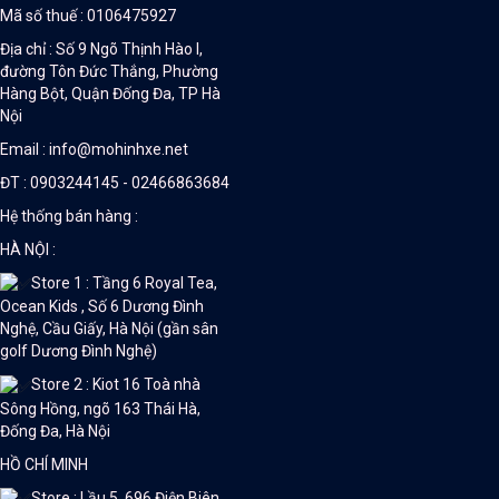
Mã số thuế : 0106475927
Địa chỉ : Số 9 Ngõ Thịnh Hào I,
đường Tôn Đức Thắng, Phường
Hàng Bột, Quận Đống Đa, TP Hà
Nội
Email : info@mohinhxe.net
ĐT : 0903244145 - 02466863684
Hệ thống bán hàng :
HÀ NỘI :
Store 1 : Tầng 6 Royal Tea,
Ocean Kids , Số 6 Dương Đình
Nghệ, Cầu Giấy, Hà Nội (gần sân
golf Dương Đình Nghệ)
Store 2 : Kiot 16 Toà nhà
Sông Hồng, ngõ 163 Thái Hà,
Đống Đa, Hà Nội
HỒ CHÍ MINH
Store : Lầu 5, 696 Điện Biên