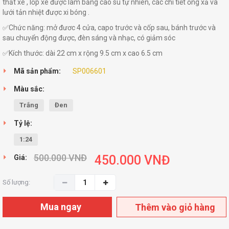
thất xe , lốp xe được làm bằng cao su tự nhiên, các chi tiết ống xả và
lưới tản nhiệt được xi bóng .
✅Chức năng: mở đươc 4 cửa, capo trước và cốp sau, bánh trước và
sau chuyển động được, đèn sáng và nhạc, có giảm sóc
✅Kích thước: dài 22 cm x rộng 9.5 cm x cao 6.5 cm
Mã sản phẩm:
SP006601
Màu sắc:
Trắng
Đen
Tỷ lệ:
1:24
500.000
VNĐ
450.000
VNĐ
Giá:
Số lượng:
Mua ngay
Thêm vào giỏ hàng