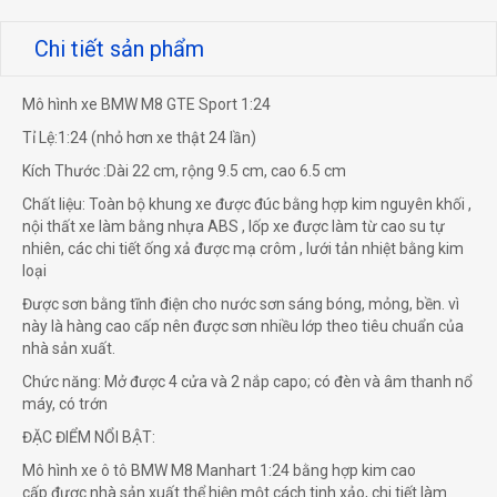
Chi tiết sản phẩm
Mô hình xe BMW M8 GTE Sport 1:24
Tỉ Lệ:1:24 (nhỏ hơn xe thật 24 lần)
Kích Thước :Dài 22 cm, rộng 9.5 cm, cao 6.5 cm
Chất liệu: Toàn bộ khung xe được đúc bằng hợp kim nguyên khối ,
nội thất xe làm bằng nhựa ABS , lốp xe được làm từ cao su tự
nhiên, các chi tiết ống xả được mạ crôm , lưới tản nhiệt bằng kim
loại
Được sơn bằng tĩnh điện cho nước sơn sáng bóng, mỏng, bền. vì
này là hàng cao cấp nên được sơn nhiều lớp theo tiêu chuẩn của
nhà sản xuất.
Chức năng: Mở được 4 cửa và 2 nắp capo; có đèn và âm thanh nổ
máy, có trớn
ĐẶC ĐIỂM NỔI BẬT:
Mô hình xe ô tô BMW M8 Manhart 1:24 bằng hợp kim cao
cấp được nhà sản xuất thể hiện một cách tinh xảo, chi tiết làm