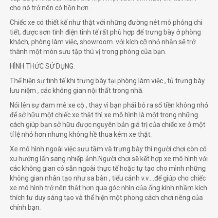
cho nó trở nên có hồn hơn.
Chiếc xe có thiết kế như thật với những đường nét mô phỏng chi
tiết, được sơn tĩnh điện tinh tế rất phù hợp để trưng bày ở phòng
khách, phòng làm việc, showroom..với kích cỡ nhỏ nhắn sẽ trở
thành một món sưu tập thú vị trong phòng của bạn.
HÌNH THỨC SỬ DỤNG:
Thể hiện sự tinh tế khi trưng bày tại phòng làm việc , tủ trưng bày
lưu niệm , các không gian nội thất trong nhà.
Nói lên sự đam mê xe cộ , thay vì bạn phải bỏ ra số tiền không nhỏ
để sở hữu một chiếc xe thật thì xe mô hình là một trong những
cách giúp bạn sở hữu được nguyên bản giá trị của chiếc xe ở một
tỉ lệ nhỏ hơn nhưng không hề thua kém xe thật.
Xe mô hình ngoài việc sưu tầm và trưng bày thì người chơi còn có
xu hướng lấn sang nhiếp ảnh.Người chơi sẽ kết hợp xe mô hình với
các không gian có sẵn ngoài thực tế hoặc tự tạo cho mình những
không gian nhân tạo như sa bàn , tiểu cảnh v.v….để giúp cho chiếc
xe mô hình trở nên thật hơn qua góc nhìn của ống kính nhầm kích
thích tư duy sáng tạo và thể hiện một phong cách chơi riêng của
chính bạn.