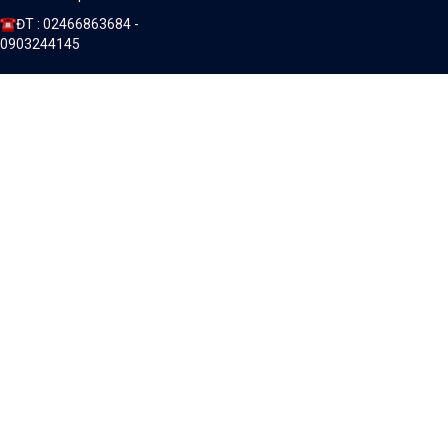
ĐT : 02466863684 -
0903244145