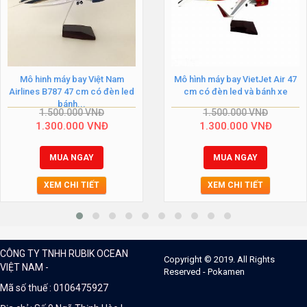
Mô hinh máy bay Việt Nam
Mô hình máy bay VietJet Air 47
Airlines B787 47 cm có đèn led
cm có đèn led và bánh xe
bánh...
1.500.000
VNĐ
1.500.000
VNĐ
1.300.000
VNĐ
1.300.000
VNĐ
MUA NGAY
MUA NGAY
XEM CHI TIẾT
XEM CHI TIẾT
CÔNG TY TNHH RUBIK OCEAN
Copyright © 2019. All Rights
VIỆT NAM -
Reserved - Pokamen
Mã số thuế : 0106475927