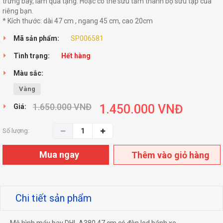
trưng bày, làm quà tặng. Hoặc có thể sưu tầm thành bộ sưu tập của
riêng bạn.
* Kích thước: dài 47 cm , ngang 45 cm, cao 20cm
Mã sản phẩm:
SP006581
Tình trạng:
Hết hàng
Màu sắc:
Vàng
1.650.000
VNĐ
1.450.000
VNĐ
Giá:
Số lượng:
Mua ngay
Thêm vào giỏ hàng
Chi tiết sản phẩm