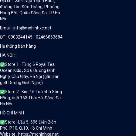
Địa chỉ : Số 9 Ngõ Thịnh Hào I,
đường Tôn Đức Thắng, Phường
Hàng Bột, Quận Đống Đa, TP Hà
Nội
Email : info@mohinhxe.net
ĐT : 0903244145 - 02466863684
Hệ thống bán hàng :
HÀ NỘI :
Store 1 : Tầng 6 Royal Tea,
Ocean Kids , Số 6 Dương Đình
Nghệ, Cầu Giấy, Hà Nội (gần sân
golf Dương Đình Nghệ)
Store 2 : Kiot 16 Toà nhà Sông
Hồng, ngõ 163 Thái Hà, Đống Đa,
Hà Nội
HỒ CHÍ MINH
Store : Lầu 5, 696 Điện Biên
Phủ, P.10, Q.10, Hồ Chí Minh
Website : https://mohinhxe.net