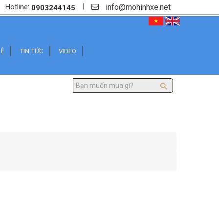
info@mohinhxe.net
|
Hotline:
0903244145
HỆ
TIN TỨC
VIDEO