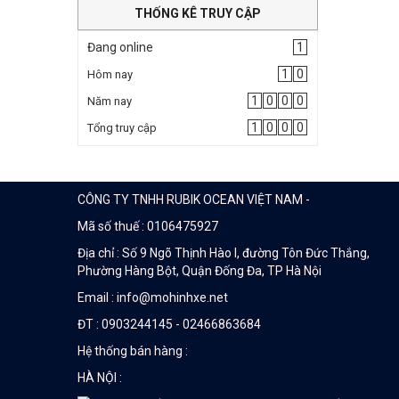
THỐNG KÊ TRUY CẬP
Đang online
1
1
0
Hôm nay
1
0
0
0
Năm nay
1
0
0
0
Tổng truy cập
CÔNG TY TNHH RUBIK OCEAN VIỆT NAM -
Mã số thuế : 0106475927
Địa chỉ : Số 9 Ngõ Thịnh Hào I, đường Tôn Đức Thắng,
Phường Hàng Bột, Quận Đống Đa, TP Hà Nội
Email : info@mohinhxe.net
ĐT : 0903244145 - 02466863684
Hệ thống bán hàng :
HÀ NỘI :