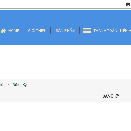
HOME
GIỚI THIỆU
SẢN PHẨM
THANH TOÁN - LIÊN 
hủ
Đăng Ký
ĐĂNG KÝ