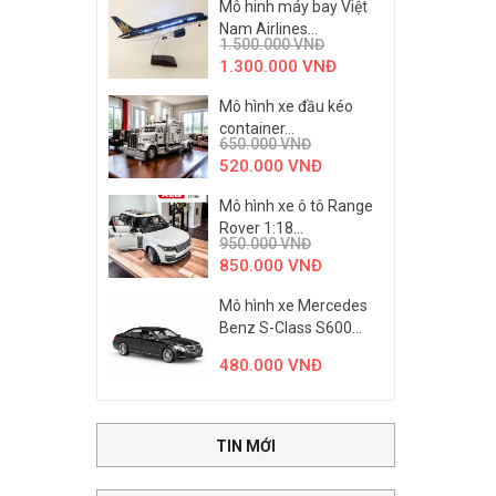
Mô hinh máy bay Việt
Nam Airlines...
1.500.000
VNĐ
1.300.000
VNĐ
Mô hình xe đầu kéo
container...
650.000
VNĐ
520.000
VNĐ
Mô hình xe ô tô Range
Rover 1:18...
950.000
VNĐ
850.000
VNĐ
Mô hình xe Mercedes
Benz S-Class S600...
480.000
VNĐ
TIN MỚI